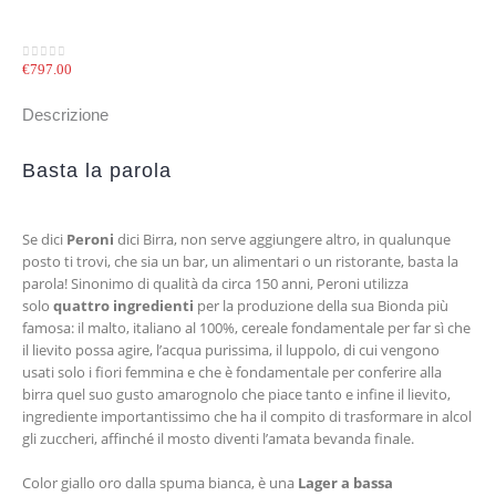
€
797.00
0
out of 5
Descrizione
Basta la parola
Se dici
Peroni
dici Birra, non serve aggiungere altro, in qualunque
posto ti trovi, che sia un bar, un alimentari o un ristorante, basta la
parola! Sinonimo di qualità da circa 150 anni, Peroni utilizza
solo
quattro ingredienti
per la produzione della sua Bionda più
famosa: il malto, italiano al 100%, cereale fondamentale per far sì che
il lievito possa agire, l’acqua purissima, il luppolo, di cui vengono
usati solo i fiori femmina e che è fondamentale per conferire alla
birra quel suo gusto amarognolo che piace tanto e infine il lievito,
ingrediente importantissimo che ha il compito di trasformare in alcol
gli zuccheri, affinché il mosto diventi l’amata bevanda finale.
Color giallo oro dalla spuma bianca, è una
Lager a bassa