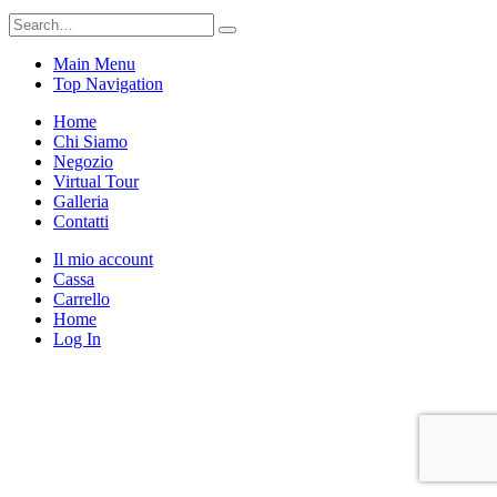
Main Menu
Top Navigation
Home
Chi Siamo
Negozio
Virtual Tour
Galleria
Contatti
Il mio account
Cassa
Carrello
Home
Log In