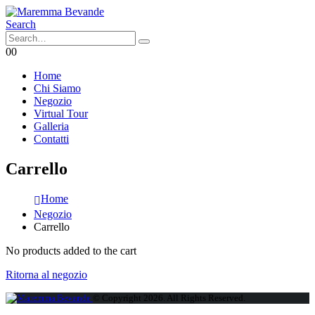
Search
0
0
Home
Chi Siamo
Negozio
Virtual Tour
Galleria
Contatti
Carrello
Home
Negozio
Carrello
No products added to the cart
Ritorna al negozio
© Copyright 2026. All Rights Reserved.