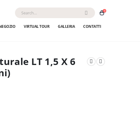
0
NEGOZIO
VIRTUAL TOUR
GALLERIA
CONTATTI
urale LT 1,5 X 6
ni)