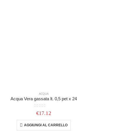
ACQUA
Acqua Vera gassata lt. 0,5 pet x 24
A
0
out of 5
€
17.12
AGGIUNGI AL CARRELLO