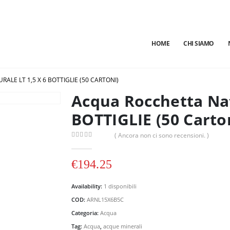
HOME
CHI SIAMO
LE LT 1,5 X 6 BOTTIGLIE (50 CARTONI)
Acqua Rocchetta Nat
BOTTIGLIE (50 Carto
( Ancora non ci sono recensioni. )
0
out of 5
€
194.25
Availability:
1 disponibili
COD:
ARNL15X6B5C
Categoria:
Acqua
Tag:
Acqua
,
acque minerali