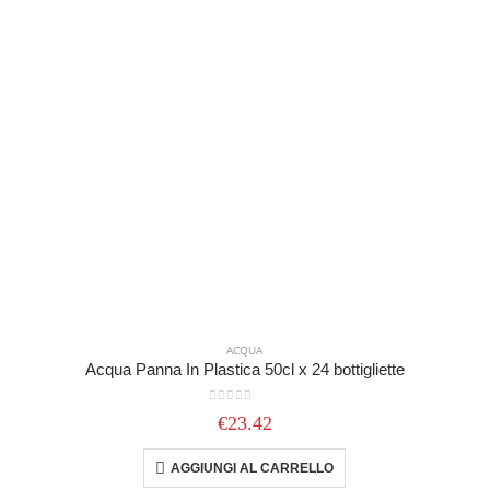
ACQUA
Acqua Panna In Plastica 50cl x 24 bottigliette
0
out of 5
€
23.42
AGGIUNGI AL CARRELLO