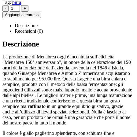
Tag:
birra
-
+
Aggiungi al carrello
Descrizione
Recensioni (0)
Descrizione
La produzione di Menabrea oggi è incentrata sull’etichetta
“Menabrea 150° anniversario”, in onore della celebrazione dei
150
anni
della fondazione dell’azienda, avvenuta nel 1846 a Biella,
quando Giuseppe Menabrea e Antonio Zimmermann acquistarono
lo stabilimento per 95.000 lire. Questa Lager è una birra chiara e
semplice, prodotta con il metodo della bassa fermentazione; gli
ingredienti utilizzati sono: mais, luppolo, malto e acqua proveniente
dalle alpi biellesi. Le migliori materie prime, una lunga maturazione
e una ricetta tradizionale conferiscono a questa birra un gusto
semplice ma
raffinato
in un grande equilibrio gustativo, grazie
anche all’utilizzo di lieviti speziati selezionati. Nulla è lasciato al
caso, per un prodotto che ormai è una garanzia e che porta il nome
del nostro paese in tutto il mondo.
Il colore è giallo paglierino splendente, con schiuma fine e