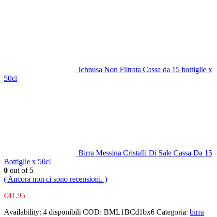
Ichnusa Non Filtrata Cassa da 15 bottiglie x
50cl
Birra Messina Cristalli Di Sale Cassa Da 15
Bottiglie x 50cl
0
out of 5
( Ancora non ci sono recensioni. )
€
41.95
Availability:
4 disponibili
COD:
BML1BCd1bx6
Categoria:
birra