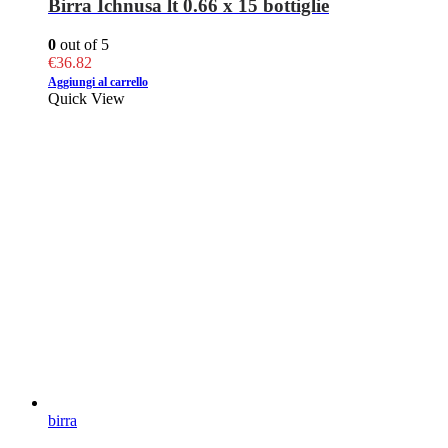
Birra Ichnusa lt 0.66 x 15 bottiglie
0
out of 5
€
36.82
Aggiungi al carrello
Quick View
birra