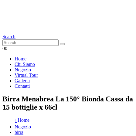
Search
0
0
Home
Chi Siamo
Negozio
Virtual Tour
Galleria
Contatti
Birra Menabrea La 150° Bionda Cassa da
15 bottiglie x 66cl
Home
Negozio
birra