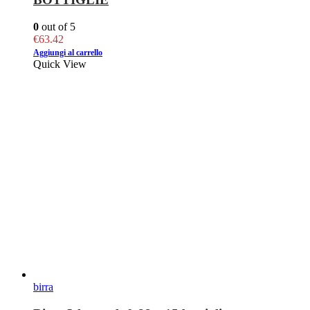
0
out of 5
€
63.42
Aggiungi al carrello
Quick View
birra