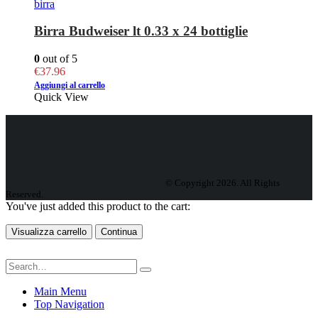
birra
Birra Budweiser lt 0.33 x 24 bottiglie
0
out of 5
€
37.96
Aggiungi al carrello
Quick View
© Copyright 2026. All Rights
Reserved.
You've just added this product to the cart:
Visualizza carrello
Continua
Main Menu
Top Navigation