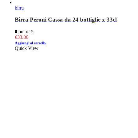
birra
Birra Peroni Cassa da 24 bottiglie x 33cl
0
out of 5
€
33.86
Aggiungi al carrello
Quick View