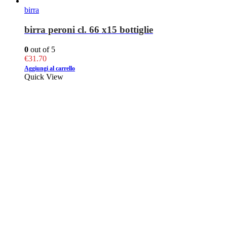
birra
birra peroni cl. 66 x15 bottiglie
0
out of 5
€
31.70
Aggiungi al carrello
Quick View