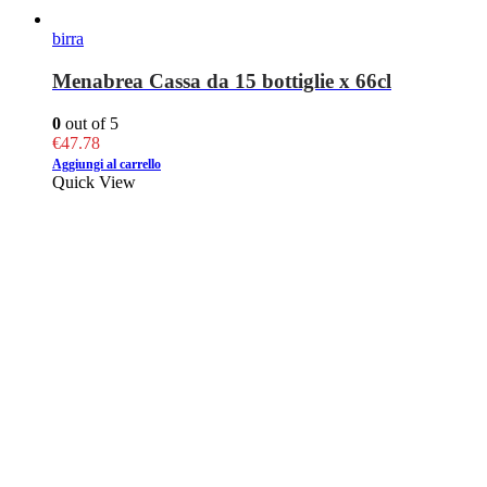
birra
Menabrea Cassa da 15 bottiglie x 66cl
0
out of 5
€
47.78
Aggiungi al carrello
Quick View