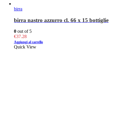
birra
birra nastro azzurro cl. 66 x 15 bottiglie
0
out of 5
€
37.28
Aggiungi al carrello
Quick View