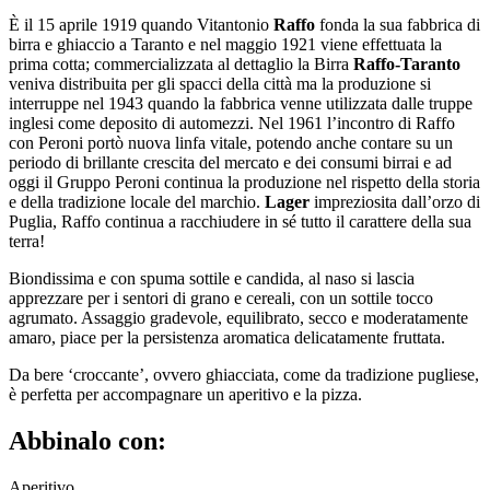
È il 15 aprile 1919 quando Vitantonio
Raffo
fonda la sua fabbrica di
birra e ghiaccio a Taranto e nel maggio 1921 viene effettuata la
prima cotta; commercializzata al dettaglio la Birra
Raffo-Taranto
veniva distribuita per gli spacci della città ma la produzione si
interruppe nel 1943 quando la fabbrica venne utilizzata dalle truppe
inglesi come deposito di automezzi. Nel 1961 l’incontro di Raffo
con Peroni portò nuova linfa vitale, potendo anche contare su un
periodo di brillante crescita del mercato e dei consumi birrai e ad
oggi il Gruppo Peroni continua la produzione nel rispetto della storia
e della tradizione locale del marchio.
Lager
impreziosita dall’orzo di
Puglia, Raffo continua a racchiudere in sé tutto il carattere della sua
terra!
Biondissima e con spuma sottile e candida, al naso si lascia
apprezzare per i sentori di grano e cereali, con un sottile tocco
agrumato. Assaggio gradevole, equilibrato, secco e moderatamente
amaro, piace per la persistenza aromatica delicatamente fruttata.
Da bere ‘croccante’, ovvero ghiacciata, come da tradizione pugliese,
è perfetta per accompagnare un aperitivo e la pizza.
Abbinalo con:
Aperitivo