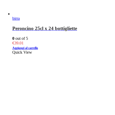
birra
Peroncino 25cl x 24 bottigliette
0
out of 5
€
39.01
Aggiungi al carrello
Quick View