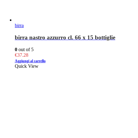
birra
birra nastro azzurro cl. 66 x 15 bottiglie
0
out of 5
€
37.28
Aggiungi al carrello
Quick View