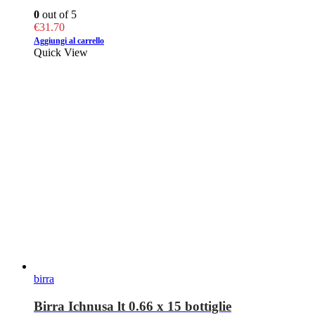
0
out of 5
€
31.70
Aggiungi al carrello
Quick View
birra
Birra Ichnusa lt 0.66 x 15 bottiglie