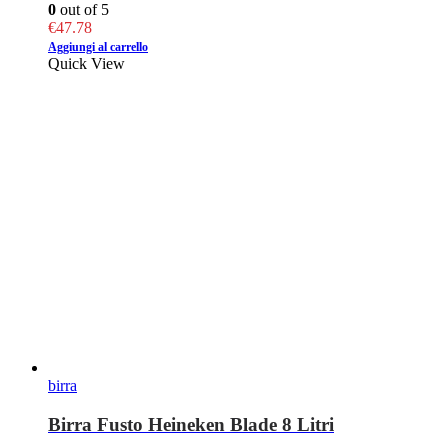
0
out of 5
€
47.78
Aggiungi al carrello
Quick View
birra
Birra Fusto Heineken Blade 8 Litri