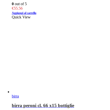
0
out of 5
€
55.56
Aggiungi al carrello
Quick View
birra
birra peroni cl. 66 x15 bottiglie