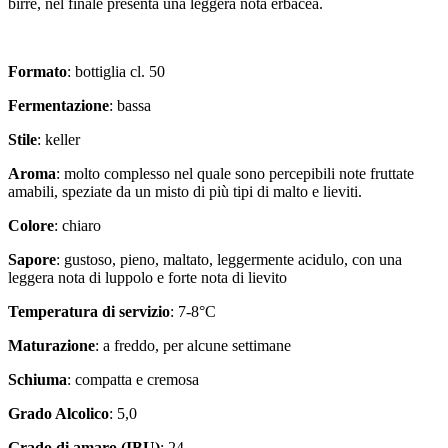
birre, nel finale presenta una leggera nota erbacea.
Formato
: bottiglia cl. 50
Fermentazione
: bassa
Stile
: keller
Aroma
: molto complesso nel quale sono percepibili note fruttate
amabili, speziate da un misto di più tipi di malto e lieviti.
Colore
: chiaro
Sapore
: gustoso, pieno, maltato, leggermente acidulo, con una
leggera nota di luppolo e forte nota di lievito
Temperatura di servizio
: 7-8°C
Maturazione
: a freddo, per alcune settimane
Schiuma
: compatta e cremosa
Grado Alcolico
: 5,0
Grado di amaro (IBU)
: 24