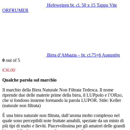
Hefeweizen bt. cl. 50 x 15 Tappo Vite
ORFRUMER
Birra d’Abbazia – bt. cl.75×6 Augustijn
0
out of 5
€
36.00
Qualche parola sul marchio
Il marchio della Birra Naturale Non Filtrata Tedesca. Il nome
riprende due delle materie prime della birra, il LUPpolo e l’ORzo,
che si fondono insieme formando la parola LUPOR. Stile: Keller
(naturale non filtrata)
È una birra naturale non filtrata, dall’aroma molto complesso nel
quale sono percepibili note fruttate amabili, speziate da un misto di
più tipi di malto e lieviti. Piacevolissima per gli amatori delle grandi