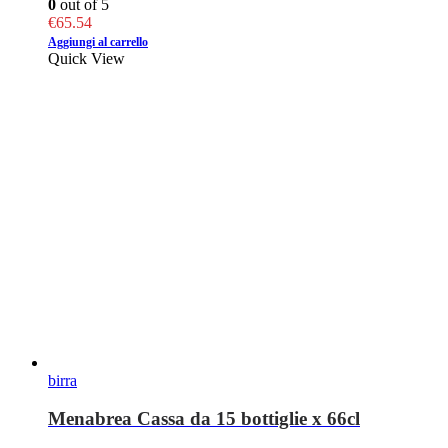
0
out of 5
€
65.54
Aggiungi al carrello
Quick View
birra
Menabrea Cassa da 15 bottiglie x 66cl