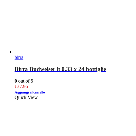
birra
Birra Budweiser lt 0.33 x 24 bottiglie
0
out of 5
€
37.96
Aggiungi al carrello
Quick View