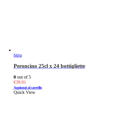
birra
Peroncino 25cl x 24 bottigliette
0
out of 5
€
39.01
Aggiungi al carrello
Quick View