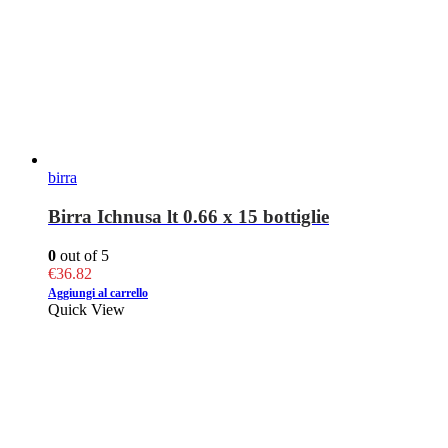
birra
Birra Ichnusa lt 0.66 x 15 bottiglie
0
out of 5
€
36.82
Aggiungi al carrello
Quick View