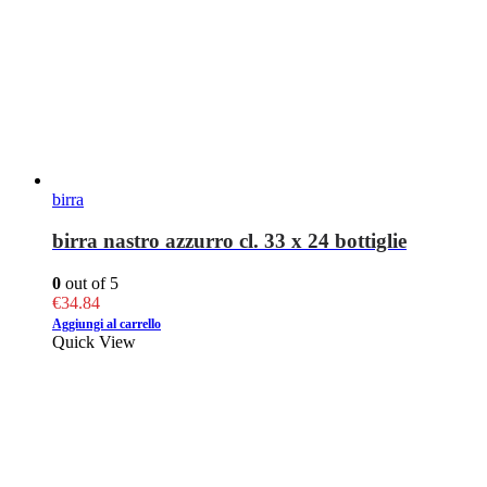
birra
birra nastro azzurro cl. 33 x 24 bottiglie
0
out of 5
€
34.84
Aggiungi al carrello
Quick View