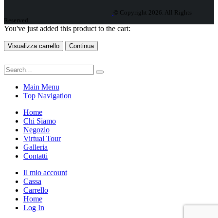
© Copyright 2026. All Rights
Reserved.
You've just added this product to the cart:
Visualizza carrello
Continua
Main Menu
Top Navigation
Home
Chi Siamo
Negozio
Virtual Tour
Galleria
Contatti
Il mio account
Cassa
Carrello
Home
Log In