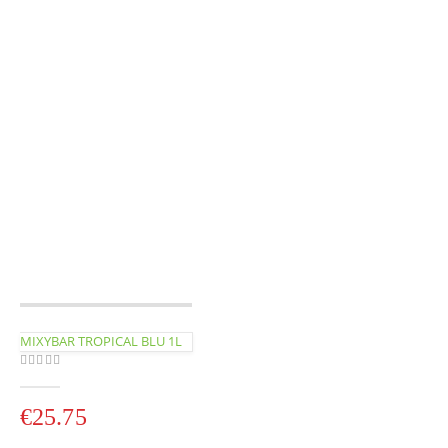
MIXYBAR TROPICAL BLU 1L
0
out of 5
€
25.75