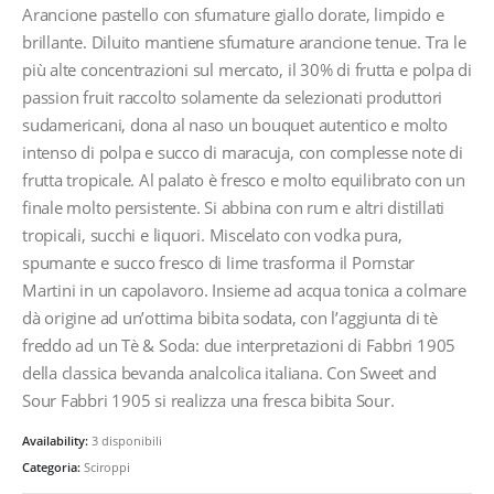
Arancione pastello con sfumature giallo dorate, limpido e
brillante. Diluito mantiene sfumature arancione tenue. Tra le
più alte concentrazioni sul mercato, il 30% di frutta e polpa di
passion fruit raccolto solamente da selezionati produttori
sudamericani, dona al naso un bouquet autentico e molto
intenso di polpa e succo di maracuja, con complesse note di
frutta tropicale. Al palato è fresco e molto equilibrato con un
finale molto persistente. Si abbina con rum e altri distillati
tropicali, succhi e liquori. Miscelato con vodka pura,
spumante e succo fresco di lime trasforma il Pornstar
Martini in un capolavoro. Insieme ad acqua tonica a colmare
dà origine ad un’ottima bibita sodata, con l’aggiunta di tè
freddo ad un Tè & Soda: due interpretazioni di Fabbri 1905
della classica bevanda analcolica italiana. Con Sweet and
Sour Fabbri 1905 si realizza una fresca bibita Sour.
Availability:
3 disponibili
Categoria:
Sciroppi