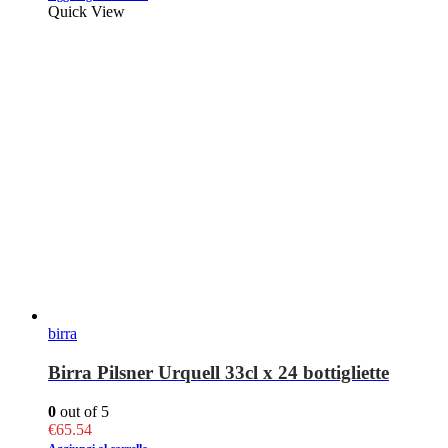
Quick View
birra
Birra Pilsner Urquell 33cl x 24 bottigliette
0
out of 5
€
65.54