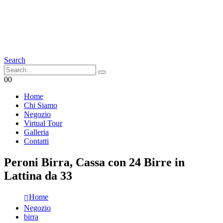
Search
0
0
Home
Chi Siamo
Negozio
Virtual Tour
Galleria
Contatti
Peroni Birra, Cassa con 24 Birre in
Lattina da 33
Home
Negozio
birra