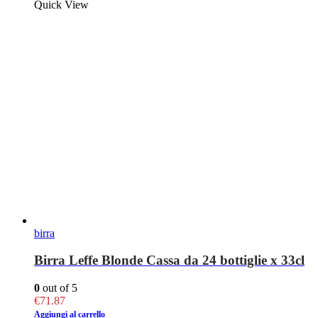
Quick View
birra
Birra Leffe Blonde Cassa da 24 bottiglie x 33cl
0
out of 5
€
71.87
Aggiungi al carrello