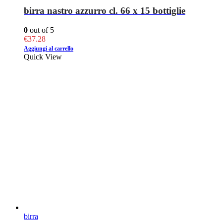
birra nastro azzurro cl. 66 x 15 bottiglie
0
out of 5
€
37.28
Aggiungi al carrello
Quick View
birra