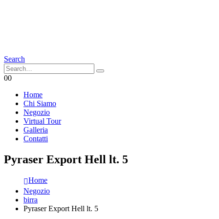
Search
0
0
Home
Chi Siamo
Negozio
Virtual Tour
Galleria
Contatti
Pyraser Export Hell lt. 5
Home
Negozio
birra
Pyraser Export Hell lt. 5