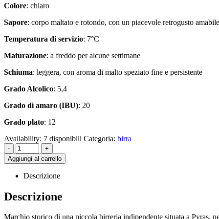
Colore
: chiaro
Sapore
: corpo maltato e rotondo, con un piacevole retrogusto amabil
Temperatura di servizio
: 7°C
Maturazione
: a freddo per alcune settimane
Schiuma
: leggera, con aroma di malto speziato fine e persistente
Grado Alcolico
: 5,4
Grado di amaro (IBU)
: 20
Grado plato
: 12
Availability:
7 disponibili
Categoria:
birra
-
+
Aggiungi al carrello
Descrizione
Descrizione
Marchio storico di una piccola birreria indipendente situata a Pyras, ne