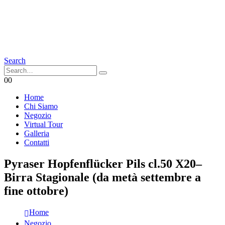
Search
0
0
Home
Chi Siamo
Negozio
Virtual Tour
Galleria
Contatti
Pyraser Hopfenflücker Pils cl.50 X20–
Birra Stagionale (da metà settembre a
fine ottobre)
Home
Negozio