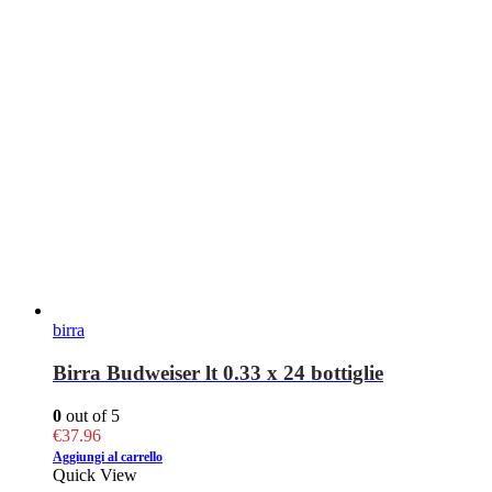
birra
Birra Budweiser lt 0.33 x 24 bottiglie
0
out of 5
€
37.96
Aggiungi al carrello
Quick View