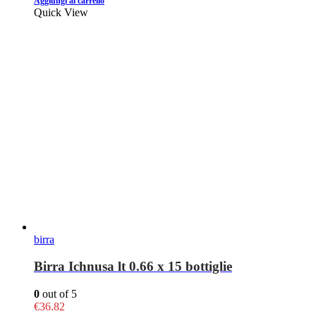
Aggiungi al carrello
Quick View
birra
Birra Ichnusa lt 0.66 x 15 bottiglie
0
out of 5
€
36.82