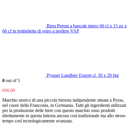
Birra Peroni a bancale intero 66 cl x 15 pz x
66 cf in bottiglietta di vetro a perdere VAP
Pyraser Landbier Export cl. 50 x 20 btg
0
out of 5
€
66.00
Marchio storico di una piccola birreria indipendente situata a Pyras,
nel cuore della Franconia, in Germania. Tutti gli ingredienti utilizzati
per la produzione delle birre con questo marchio sono prodotti
direttamente in questa fattoria ancora così tradizionale ma allo stesso
tempo così tecnologicamente avanzata.