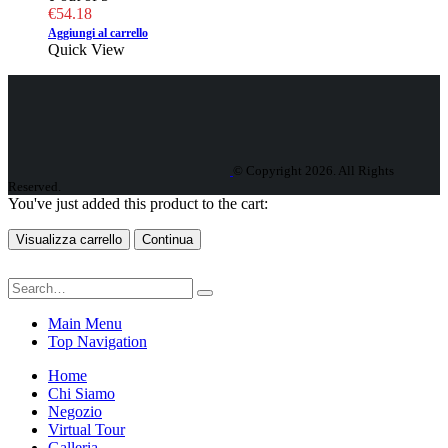
€
54.18
Aggiungi al carrello
Quick View
© Copyright 2026. All Rights
Reserved.
You've just added this product to the cart:
Visualizza carrello
Continua
Main Menu
Top Navigation
Home
Chi Siamo
Negozio
Virtual Tour
Galleria