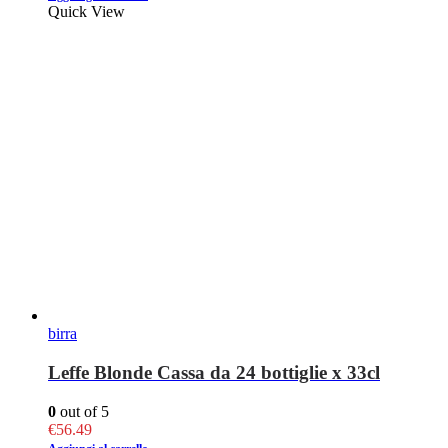
Quick View
birra
Leffe Blonde Cassa da 24 bottiglie x 33cl
0
out of 5
€
56.49