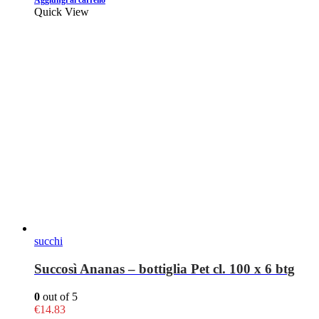
Aggiungi al carrello
Quick View
succhi
Succosì Ananas – bottiglia Pet cl. 100 x 6 btg
0
out of 5
€
14.83