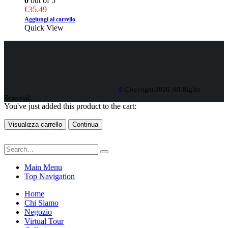
0
out of 5
€
35.49
Aggiungi al carrello
Quick View
© Copyright 2026. All Rights
Reserved.
You've just added this product to the cart:
Visualizza carrello
Continua
Main Menu
Top Navigation
Home
Chi Siamo
Negozio
Virtual Tour