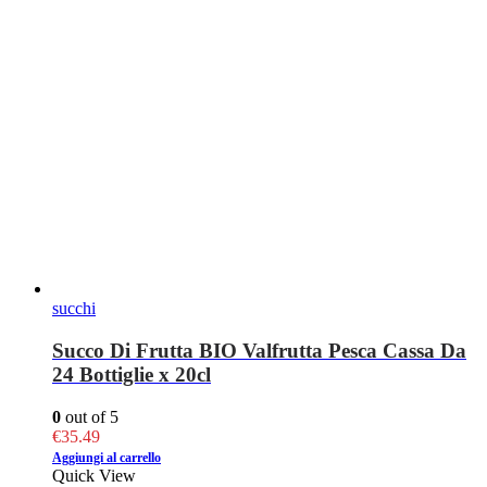
succhi
Succo Di Frutta BIO Valfrutta Pesca Cassa Da
24 Bottiglie x 20cl
0
out of 5
€
35.49
Aggiungi al carrello
Quick View