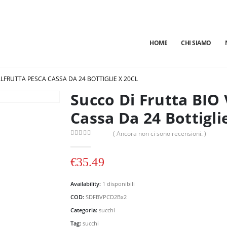
HOME
CHI SIAMO
LFRUTTA PESCA CASSA DA 24 BOTTIGLIE X 20CL
Succo Di Frutta BIO 
Cassa Da 24 Bottiglie
( Ancora non ci sono recensioni. )
0
out of 5
€
35.49
Availability:
1 disponibili
COD:
SDFBVPCD2Bx2
Categoria:
succhi
Tag:
succhi