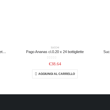
SUCCHI
Succhi di Frutta Derby Gusto Ananas 100% – in Vetro da 20 cl. – 24 Pezzi
Pago Ananas cl.0.20 x 24 bottigliette
Succ
0
out of 5
€
38.64
AGGIUNGI AL CARRELLO