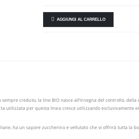
AGGIUNGI AL CARRELLO
 sempre creduto, la line BIO nasce all’insegna del controllo, della q
ta utilizzata per questa linea cresce utilizzando esclusivamente e
liane, ha un sapore zuccherino e vellutato che vi offrirà tutta la 