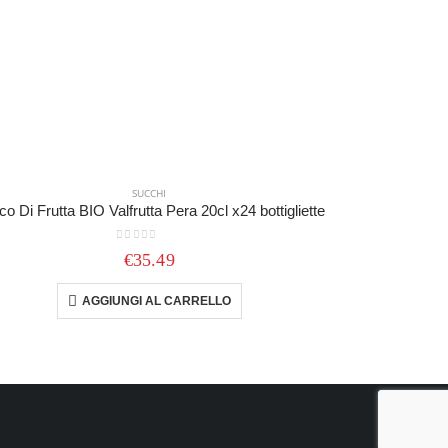
SUCCHI
o Di Frutta BIO Valfrutta Pera 20cl x24 bottigliette
0
out of 5
€
35.49
AGGIUNGI AL CARRELLO