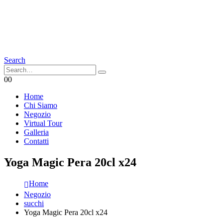
Search
0
0
Home
Chi Siamo
Negozio
Virtual Tour
Galleria
Contatti
Yoga Magic Pera 20cl x24
Home
Negozio
succhi
Yoga Magic Pera 20cl x24