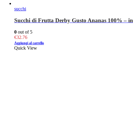
succhi
Succhi di Frutta Derby Gusto Ananas 100% – in V
0
out of 5
€
32.76
Aggiungi al carrello
Quick View