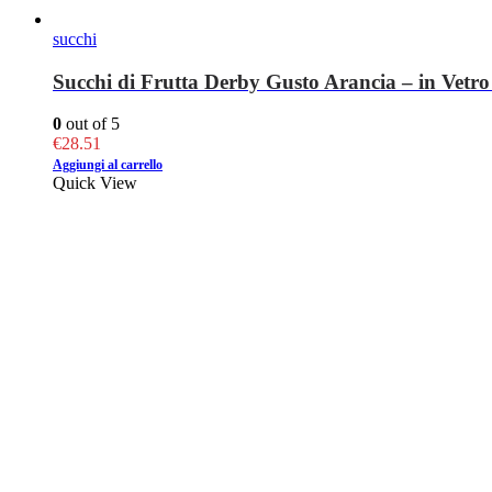
succhi
Succhi di Frutta Derby Gusto Arancia – in Vetro 
0
out of 5
€
28.51
Aggiungi al carrello
Quick View