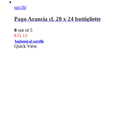
succhi
Pago Arancia cl. 20 x 24 bottigliette
0
out of 5
€
31.13
Aggiungi al carrello
Quick View