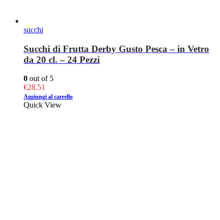
succhi
Succhi di Frutta Derby Gusto Pesca – in Vetro
da 20 cl. – 24 Pezzi
0
out of 5
€
28.51
Aggiungi al carrello
Quick View