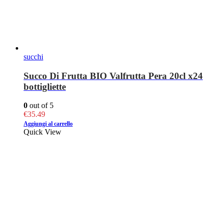
succhi
Succo Di Frutta BIO Valfrutta Pera 20cl x24
bottigliette
0
out of 5
€
35.49
Aggiungi al carrello
Quick View