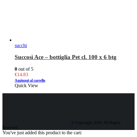
succhi
Succosì Ace – bottiglia Pet cl. 100 x 6 btg
0
out of 5
€
14.83
Aggiungi al carrello
Quick View
© Copyright 2026. All Rights
Reserved.
You've just added this product to the cart: