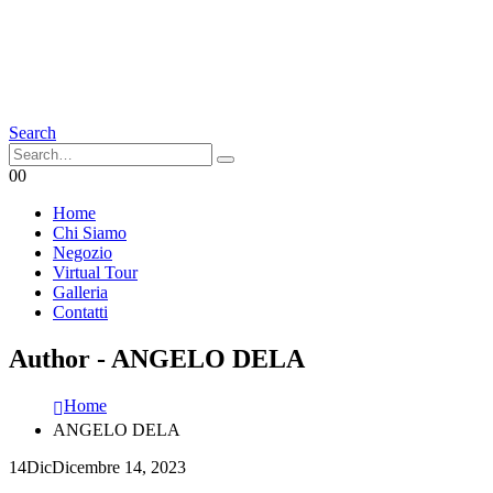
Search
0
0
Home
Chi Siamo
Negozio
Virtual Tour
Galleria
Contatti
Author - ANGELO DELA
Home
ANGELO DELA
14
Dic
Dicembre 14, 2023