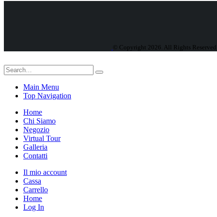
© Copyright 2026. All Rights Reserved
Main Menu
Top Navigation
Home
Chi Siamo
Negozio
Virtual Tour
Galleria
Contatti
Il mio account
Cassa
Carrello
Home
Log In