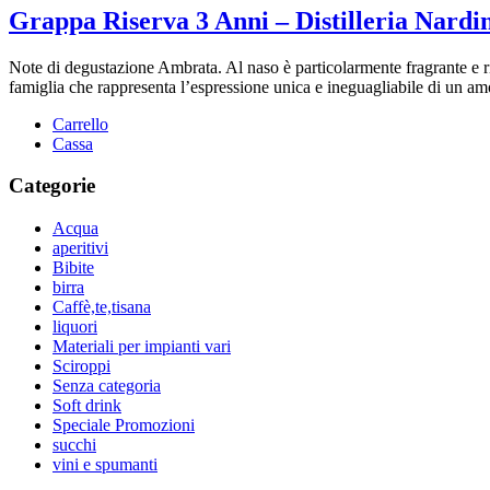
Grappa Riserva 3 Anni – Distilleria Nardin
Note di degustazione Ambrata. Al naso è particolarmente fragrante e ric
famiglia che rappresenta l’espressione unica e ineguagliabile di un am
Carrello
Cassa
Categorie
Acqua
aperitivi
Bibite
birra
Caffè,te,tisana
liquori
Materiali per impianti vari
Sciroppi
Senza categoria
Soft drink
Speciale Promozioni
succhi
vini e spumanti