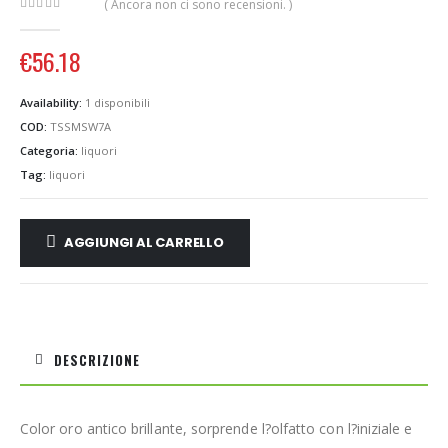
( Ancora non ci sono recensioni. )
0
out of 5
€
56.18
Availability:
1 disponibili
COD:
TSSMSW7A
Categoria:
liquori
Tag:
liquori
AGGIUNGI AL CARRELLO
DESCRIZIONE
Color oro antico brillante, sorprende l?olfatto con l?iniziale e