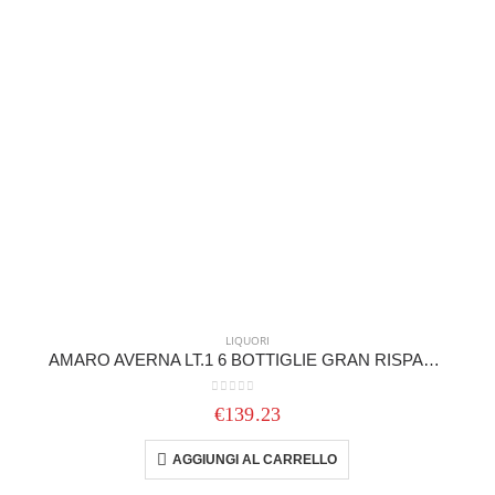
LIQUORI
AMARO AVERNA LT.1 6 BOTTIGLIE GRAN RISPARMIO
0
out of 5
€
139.23
AGGIUNGI AL CARRELLO