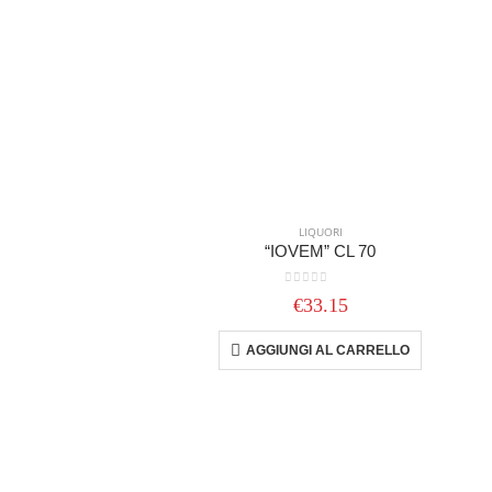
LIQUORI
“IOVEM” CL 70
0
out of 5
€
33.15
AGGIUNGI AL CARRELLO