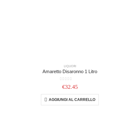
LIQUORI
Amaretto Disaronno 1 Litro
0
out of 5
€
32.45
AGGIUNGI AL CARRELLO