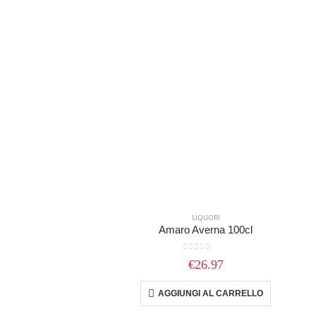
LIQUORI
Amaro Averna 100cl
0
out of 5
€
26.97
AGGIUNGI AL CARRELLO