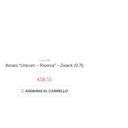
LIQUORI
Amaro “Unicum – Riserva” – Zwack (0.7l)
0
out of 5
€
58.55
AGGIUNGI AL CARRELLO