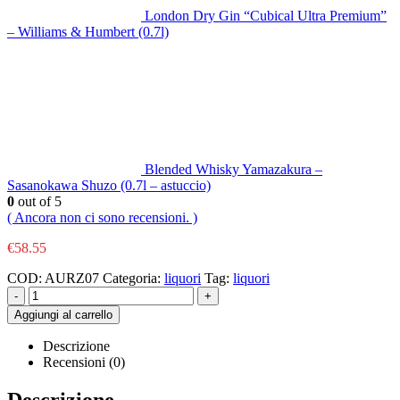
London Dry Gin “Cubical Ultra Premium”
– Williams & Humbert (0.7l)
Blended Whisky Yamazakura –
Sasanokawa Shuzo (0.7l – astuccio)
0
out of 5
( Ancora non ci sono recensioni. )
€
58.55
COD:
AURZ07
Categoria:
liquori
Tag:
liquori
-
+
Aggiungi al carrello
Descrizione
Recensioni (0)
Descrizione