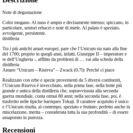
Note di degustazione
Color mogano. Al naso è ampio e decisamente intenso; spiccano, in
particolare, sentori erbacei e note di miele. Al palato è speziato,
avvolgente, persistente.
distilleria
Tra i più antichi amari europei, pare che l’Unicum sia nato alla fine
del 1700; proprio in quegli anni, infatti, Giuseppe II – imperatore e
re dell’Ungheria -, afflitto da problemi di … vai alla scheda della
distilleria
Amaro “Unicum – Riserva” – Zwack (0.7l): Perché ci piace
Realizzato con erbe e spezie provenienti da 5 diversi continenti,
l’Unicum Riserva è invecchiato, nella prima fase, nella botte più
grande e antica della distilleria che, sopravvissuta alla seconda
guerra mondiale, conta ormai 80 anni; nella seconda fase, poi, è
trasferito nelle tipiche barriques Tokaji. Il carattere acquisito è unico
e l’Unicum risulta, al contempo, speziato e fruttato; perfetto anche in
miscelazione, merita – considerata tutta la sua profondità – di essere
assaporato in purezza.
Recensioni