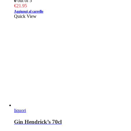
0
out of 5
€
21.95
Aggiungi al carrello
Quick View
liquori
Gin Hendrick’s 70cl