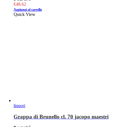
€
48.62
Aggiungi al carrello
Quick View
liquori
Grappa di Brunello cl. 70 jacopo maestri