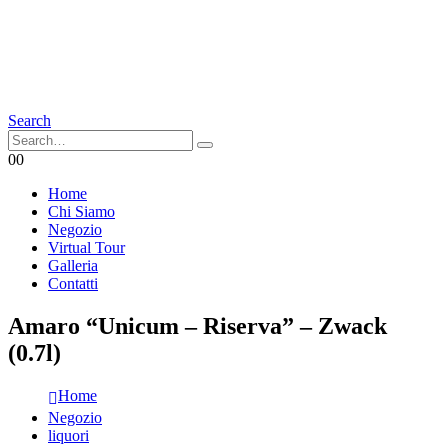
Search
0
0
Home
Chi Siamo
Negozio
Virtual Tour
Galleria
Contatti
Amaro “Unicum – Riserva” – Zwack
(0.7l)
Home
Negozio
liquori