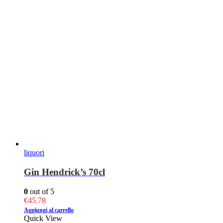
liquori
Gin Hendrick’s 70cl
0
out of 5
€
45.78
Aggiungi al carrello
Quick View