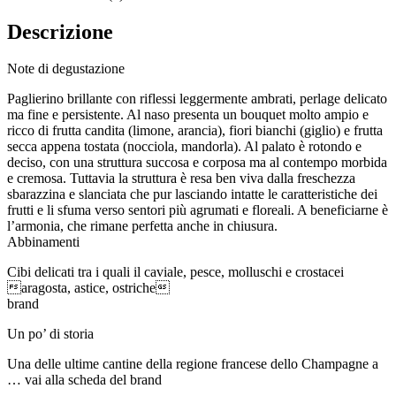
Descrizione
Note di degustazione
Paglierino brillante con riflessi leggermente ambrati, perlage delicato
ma fine e persistente. Al naso presenta un bouquet molto ampio e
ricco di frutta candita (limone, arancia), fiori bianchi (giglio) e frutta
secca appena tostata (nocciola, mandorla). Al palato è rotondo e
deciso, con una struttura succosa e corposa ma al contempo morbida
e cremosa. Tuttavia la struttura è resa ben viva dalla freschezza
sbarazzina e slanciata che pur lasciando intatte le caratteristiche dei
frutti e li sfuma verso sentori più agrumati e floreali. A beneficiarne è
l’armonia, che rimane perfetta anche in chiusura.
Abbinamenti
Cibi delicati tra i quali il caviale, pesce, molluschi e crostacei
aragosta, astice, ostriche
brand
Un po’ di storia
Una delle ultime cantine della regione francese dello Champagne a
… vai alla scheda del brand