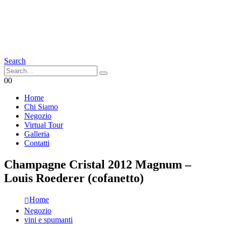
Search
0
0
Home
Chi Siamo
Negozio
Virtual Tour
Galleria
Contatti
Champagne Cristal 2012 Magnum –
Louis Roederer (cofanetto)
Home
Negozio
vini e spumanti