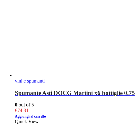
vini e spumanti
Spumante Asti DOCG Martini x6 bottiglie 0.75
0
out of 5
€
74.31
Aggiungi al carrello
Quick View