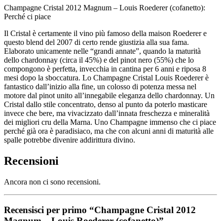
Champagne Cristal 2012 Magnum – Louis Roederer (cofanetto):
Perché ci piace
Il Cristal è certamente il vino più famoso della maison Roederer e
questo blend del 2007 di certo rende giustizia alla sua fama.
Elaborato unicamente nelle “grandi annate”, quando la maturità
dello chardonnay (circa il 45%) e del pinot nero (55%) che lo
compongono è perfetta, invecchia in cantina per 6 anni e riposa 8
mesi dopo la sboccatura. Lo Champagne Cristal Louis Roederer è
fantastico dall’inizio alla fine, un colosso di potenza messa nel
motore dal pinot unito all’innegabile eleganza dello chardonnay. Un
Cristal dallo stile concentrato, denso al punto da poterlo masticare
invece che bere, ma vivacizzato dall’innata freschezza e mineralità
dei migliori cru della Marna. Uno Champagne immenso che ci piace
perché già ora è paradisiaco, ma che con alcuni anni di maturità alle
spalle potrebbe divenire addirittura divino.
Recensioni
Ancora non ci sono recensioni.
Recensisci per primo “Champagne Cristal 2012
Magnum – Louis Roederer (cofanetto)”