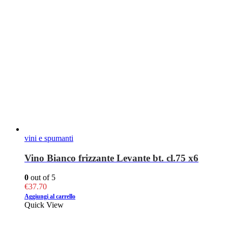
vini e spumanti
Vino Bianco frizzante Levante bt. cl.75 x6
0
out of 5
€
37.70
Aggiungi al carrello
Quick View