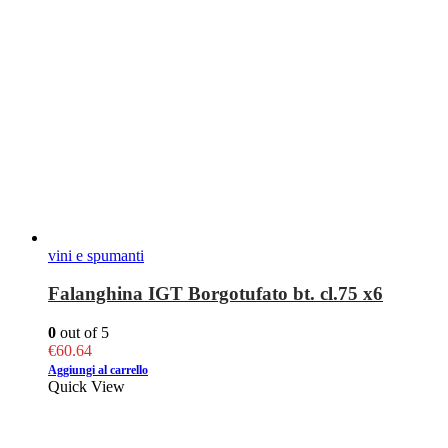
vini e spumanti
Falanghina IGT Borgotufato bt. cl.75 x6
0
out of 5
€
60.64
Aggiungi al carrello
Quick View