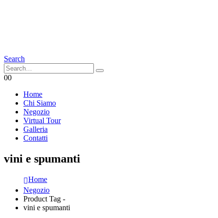
Search
0
0
Home
Chi Siamo
Negozio
Virtual Tour
Galleria
Contatti
vini e spumanti
Home
Negozio
Product Tag -
vini e spumanti