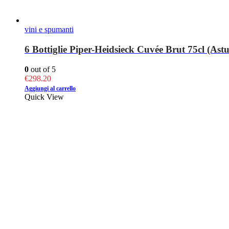
vini e spumanti
6 Bottiglie Piper-Heidsieck Cuvée Brut 75cl (Astu
0
out of 5
€
298.20
Aggiungi al carrello
Quick View