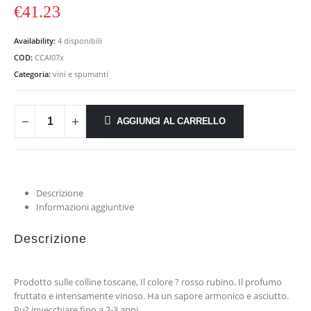
€
41.23
Availability:
4 disponibili
COD:
CCAl07x
Categoria:
vini e spumanti
AGGIUNGI AL CARRELLO
Descrizione
Informazioni aggiuntive
Descrizione
Prodotto sulle colline toscane, Il colore ? rosso rubino. Il profumo
fruttato e intensamente vinoso. Ha un sapore armonico e asciutto.
Pu? invecchiare fino a 2-3 anni.