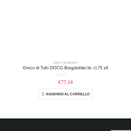
VINI E SPUMANTI
Greco di Tufo DOCG Borgotufato bt. cl.75 x6
0
out of 5
€
77.18
AGGIUNGI AL CARRELLO