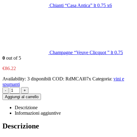
Chianti “Casa Antica” lt 0.75 x6
Champagne “Veuve Clicquot ” lt 0.75
0
out of 5
€
86.22
Availability:
3 disponibili
COD:
RdMCAl07x
Categoria:
vini e
spumanti
-
+
Aggiungi al carrello
Descrizione
Informazioni aggiuntive
Descrizione