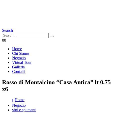
Search
0
0
Home
Chi Siamo
Negozio
Virtual Tour
Galleria
Contatti
Rosso di Montalcino “Casa Antica” lt 0.75
x6
Home
Negozio
vini e spumanti