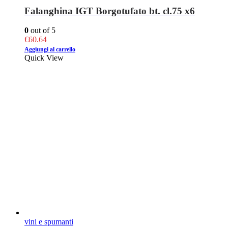
Falanghina IGT Borgotufato bt. cl.75 x6
0
out of 5
€
60.64
Aggiungi al carrello
Quick View
vini e spumanti