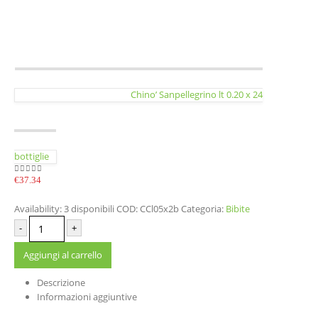
Chino’ Sanpellegrino lt 0.20 x 24
bottiglie
€
37.34
0
out of 5
Availability:
3 disponibili
COD:
CCl05x2b
Categoria:
Bibite
-
+
Aggiungi al carrello
Descrizione
Informazioni aggiuntive