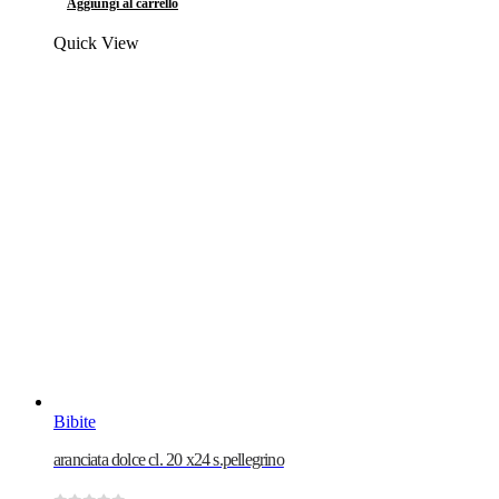
Aggiungi al carrello
Quick View
Bibite
aranciata dolce cl. 20 x24 s.pellegrino