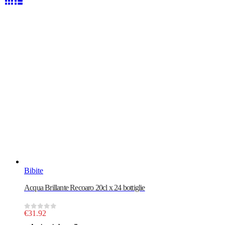
Bibite
Acqua Brillante Recoaro 20cl x 24 bottiglie
€
31.92
0
out of 5