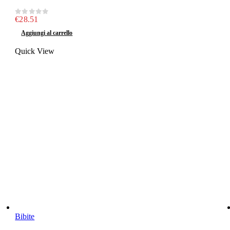
€
28.51
0
out of 5
Aggiungi al carrello
Quick View
Bibite