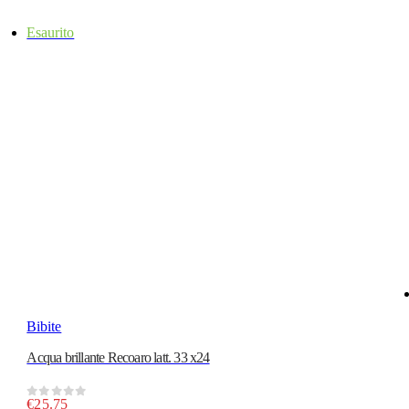
Esaurito
Bibite
Acqua brillante Recoaro latt. 33 x24
€
25.75
0
out of 5