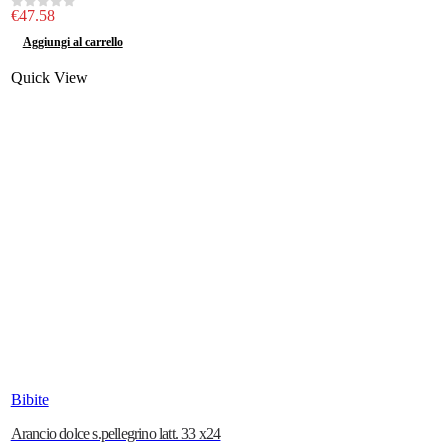
€
47.58
0
out of 5
Aggiungi al carrello
Quick View
Bibite
Arancio dolce s.pellegrino latt. 33 x24