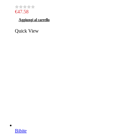
€
47.58
0
out of 5
Aggiungi al carrello
Quick View
Bibite