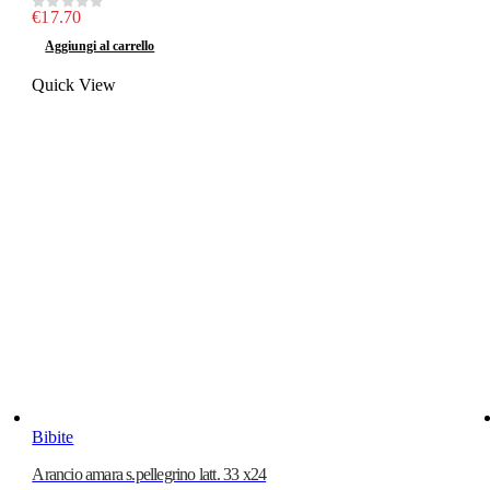
€
17.70
0
out of 5
Aggiungi al carrello
Quick View
Bibite
Arancio amara s.pellegrino latt. 33 x24