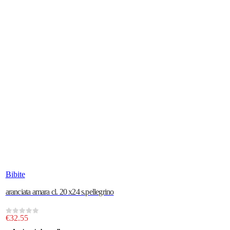
Bibite
aranciata amara cl. 20 x24 s.pellegrino
€
32.55
0
out of 5