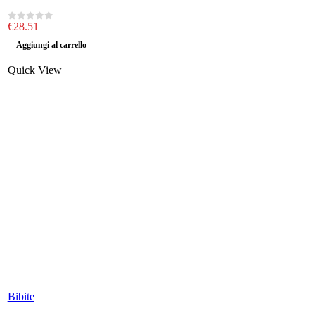
€
28.51
0
out of 5
Aggiungi al carrello
Quick View
Bibite