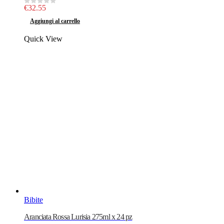
€
32.55
0
out of 5
Aggiungi al carrello
Quick View
Bibite
Aranciata Rossa Lurisia 275ml x 24 pz