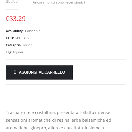
( Ancora non ci sono recensioni. )
0
out of 5
€
33.29
Availability:
1 disponibili
COD:
GPDPAP7
Categoria:
liquori
Tag:
liquori
AGGIUNGI AL CARRELLO
Trasparente e cristallina, presenta all’olfatto intense
sensazioni aromatiche di resina, erbe balsamiche ed
aromatiche, ginepro, alloro e eucalipto, insieme a