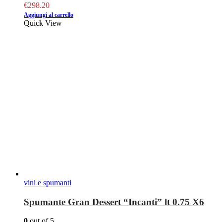
€
298.20
Aggiungi al carrello
Quick View
vini e spumanti
Spumante Gran Dessert “Incanti” lt 0.75 X6
0
out of 5