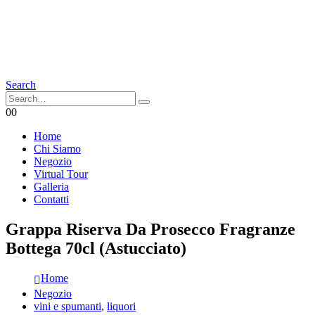
Search
0
0
Home
Chi Siamo
Negozio
Virtual Tour
Galleria
Contatti
Grappa Riserva Da Prosecco Fragranze
Bottega 70cl (Astucciato)
Home
Negozio
vini e spumanti
,
liquori