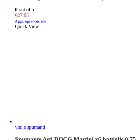
0
out of 5
€
27.83
Aggiungi al carrello
Quick View
vini e spumanti
Spumante Asti DOCG Martini x6 bottiglie 0.75