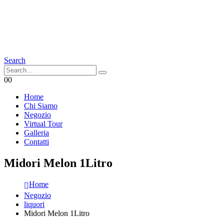
Search
0
0
Home
Chi Siamo
Negozio
Virtual Tour
Galleria
Contatti
Midori Melon 1Litro
Home
Negozio
liquori
Midori Melon 1Litro