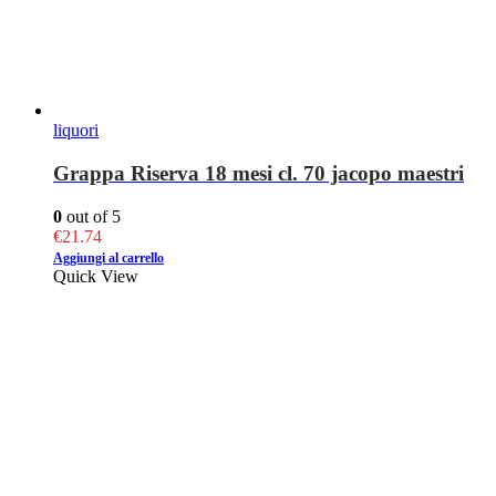
liquori
Grappa Riserva 18 mesi cl. 70 jacopo maestri
0
out of 5
€
21.74
Aggiungi al carrello
Quick View