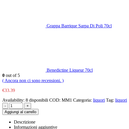
Grappa Barrique Sarpa Di Poli 70cl
Benedictine Liqueur 70cl
0
out of 5
( Ancora non ci sono recensioni. )
€
33.39
Availability:
8 disponibili
COD:
MM1
Categoria:
liquori
Tag:
liquori
-
+
Aggiungi al carrello
Descrizione
Informazioni aggiuntive