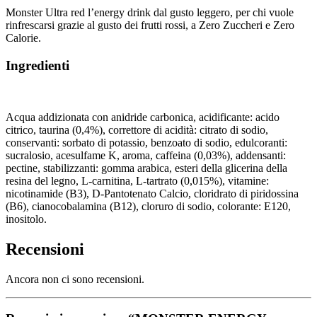
Monster Ultra red l’energy drink dal gusto leggero, per chi vuole
rinfrescarsi grazie al gusto dei frutti rossi, a Zero Zuccheri e Zero
Calorie.
Ingredienti
Acqua addizionata con anidride carbonica, acidificante: acido
citrico, taurina (0,4%), correttore di acidità: citrato di sodio,
conservanti: sorbato di potassio, benzoato di sodio, edulcoranti:
sucralosio, acesulfame K, aroma, caffeina (0,03%), addensanti:
pectine, stabilizzanti: gomma arabica, esteri della glicerina della
resina del legno, L-carnitina, L-tartrato (0,015%), vitamine:
nicotinamide (B3), D-Pantotenato Calcio, cloridrato di piridossina
(B6), cianocobalamina (B12), cloruro di sodio, colorante: E120,
inositolo.
Recensioni
Ancora non ci sono recensioni.