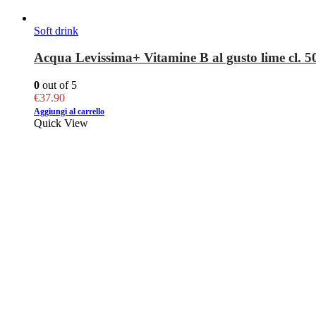
Soft drink
Acqua Levissima+ Vitamine B al gusto lime cl. 50 
0
out of 5
€
37.90
Aggiungi al carrello
Quick View