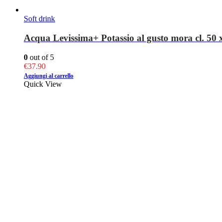
Soft drink
Acqua Levissima+ Potassio al gusto mora cl. 50 x 
0
out of 5
€
37.90
Aggiungi al carrello
Quick View