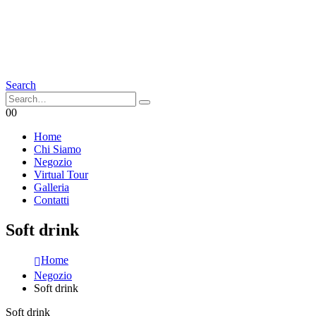
Search
0
0
Home
Chi Siamo
Negozio
Virtual Tour
Galleria
Contatti
Soft drink
Home
Negozio
Soft drink
Soft drink