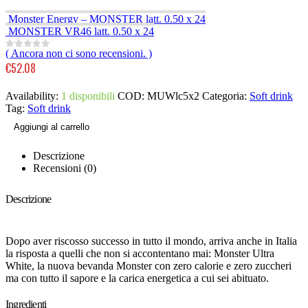
Monster Energy – MONSTER latt. 0.50 x 24
MONSTER VR46 latt. 0.50 x 24
( Ancora non ci sono recensioni. )
0
out of 5
€
52.08
Availability:
1 disponibili
COD:
MUWlc5x2
Categoria:
Soft drink
Tag:
Soft drink
Aggiungi al carrello
Descrizione
Recensioni (0)
Descrizione
Dopo aver riscosso successo in tutto il mondo, arriva anche in Italia
la risposta a quelli che non si accontentano mai: Monster Ultra
White, la nuova bevanda Monster con zero calorie e zero zuccheri
ma con tutto il sapore e la carica energetica a cui sei abituato.
Ingredienti