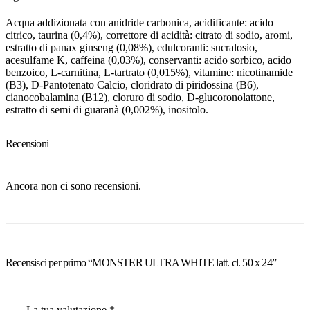
Acqua addizionata con anidride carbonica, acidificante: acido
citrico, taurina (0,4%), correttore di acidità: citrato di sodio, aromi,
estratto di panax ginseng (0,08%), edulcoranti: sucralosio,
acesulfame K, caffeina (0,03%), conservanti: acido sorbico, acido
benzoico, L-carnitina, L-tartrato (0,015%), vitamine: nicotinamide
(B3), D-Pantotenato Calcio, cloridrato di piridossina (B6),
cianocobalamina (B12), cloruro di sodio, D-glucoronolattone,
estratto di semi di guaranà (0,002%), inositolo.
Recensioni
Ancora non ci sono recensioni.
Recensisci per primo “MONSTER ULTRA WHITE latt. cl. 50 x 24”
La tua valutazione
*