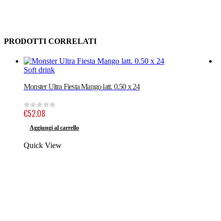
PRODOTTI CORRELATI
Soft drink
S
Monster Ultra Fiesta Mango latt. 0.50 x 24
A
€
52.08
0
out of 5
Aggiungi al carrello
Quick View
Q