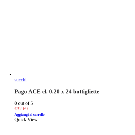
succhi
Pago ACE cl. 0.20 x 24 bottigliette
0
out of 5
€
32.69
Aggiungi al carrello
Quick View