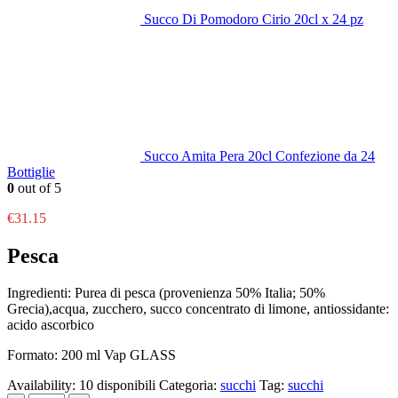
Succo Di Pomodoro Cirio 20cl x 24 pz
Succo Amita Pera 20cl Confezione da 24
Bottiglie
0
out of 5
€
31.15
Pesca
Ingredienti: Purea di pesca (provenienza 50% Italia; 50%
Grecia),acqua, zucchero, succo concentrato di limone, antiossidante:
acido ascorbico
Formato: 200 ml Vap GLASS
Availability:
10 disponibili
Categoria:
succhi
Tag:
succhi