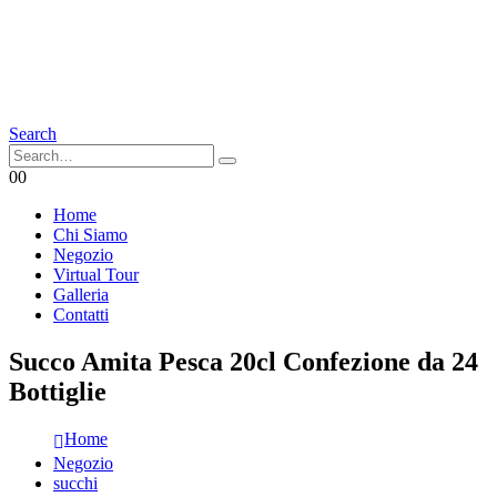
Search
0
0
Home
Chi Siamo
Negozio
Virtual Tour
Galleria
Contatti
Succo Amita Pesca 20cl Confezione da 24
Bottiglie
Home
Negozio
succhi