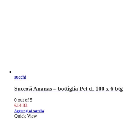
succhi
Succosì Ananas – bottiglia Pet cl. 100 x 6 btg
0
out of 5
€
14.83
Aggiungi al carrello
Quick View