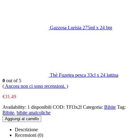
Gazzosa Lurisia 275ml x 24 btg
Thè Fuzetea pesca 33cl x 24 lattina
0
out of 5
( Ancora non ci sono recensioni. )
€
31.49
Availability:
1 disponibili
COD:
TFl3x2l
Categoria:
Bibite
Tag:
Bibite
,
bibite analcoliche
Aggiungi al carrello
Descrizione
Recensioni (0)