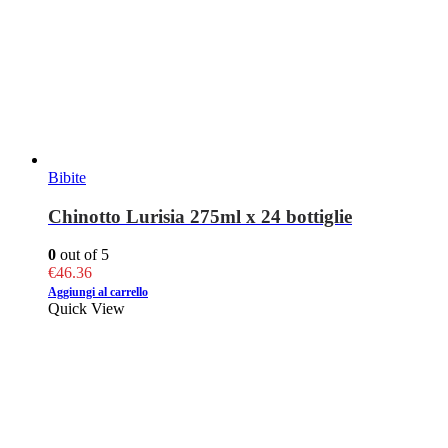
Bibite
Chinotto Lurisia 275ml x 24 bottiglie
0
out of 5
€
46.36
Aggiungi al carrello
Quick View