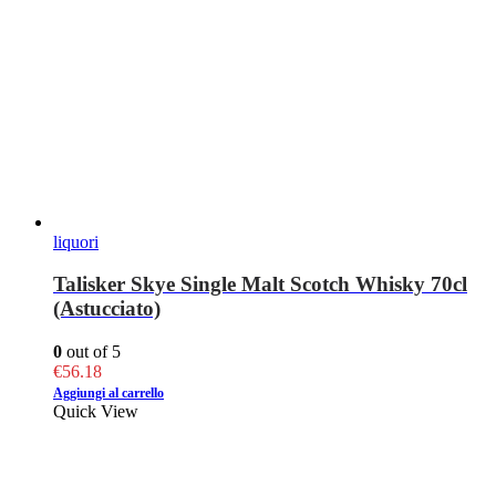
liquori
Talisker Skye Single Malt Scotch Whisky 70cl
(Astucciato)
0
out of 5
€
56.18
Aggiungi al carrello
Quick View