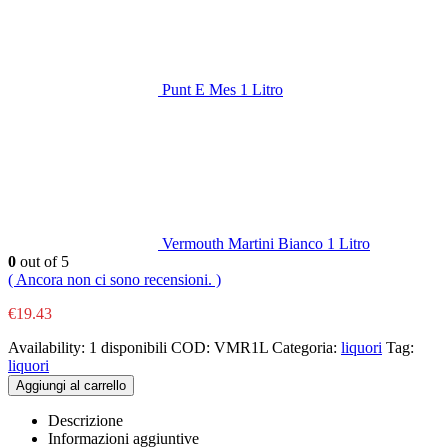
Punt E Mes 1 Litro
Vermouth Martini Bianco 1 Litro
0
out of 5
( Ancora non ci sono recensioni. )
€
19.43
Availability:
1 disponibili
COD:
VMR1L
Categoria:
liquori
Tag:
liquori
Aggiungi al carrello
Descrizione
Informazioni aggiuntive