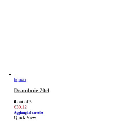
liquori
Drambuie 70cl
0
out of 5
€
30.12
Aggiungi al carrello
Quick View