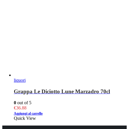
liquori
Grappa Le Diciotto Lune Marzadro 70cl
0
out of 5
€
36.88
Aggiungi al carrello
Quick View