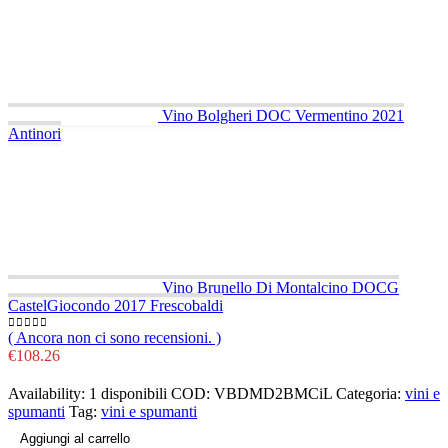
Vino Bolgheri DOC Vermentino 2021
Antinori
Vino Brunello Di Montalcino DOCG
CastelGiocondo 2017 Frescobaldi
( Ancora non ci sono recensioni. )
0
out of 5
€
108.26
Availability:
1 disponibili
COD:
VBDMD2BMCiL
Categoria:
vini e
spumanti
Tag:
vini e spumanti
Aggiungi al carrello