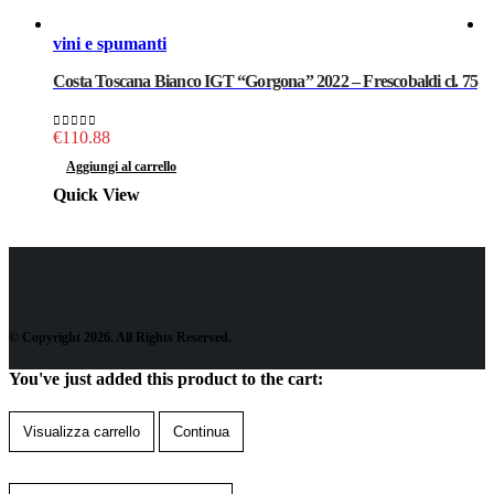
vini e spumanti
v
Costa Toscana Bianco IGT “Gorgona” 2022 – Frescobaldi cl. 75
S
€
110.88
0
out of 5
0
Aggiungi al carrello
Quick View
Q
© Copyright 2026. All Rights Reserved.
You've just added this product to the cart:
Visualizza carrello
Continua