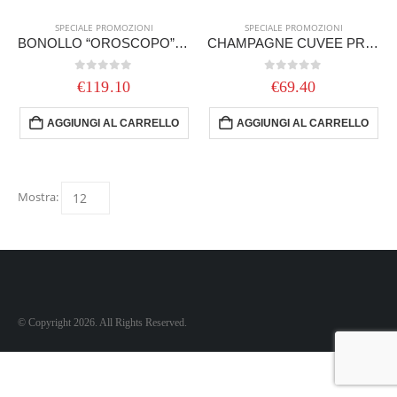
SPECIALE PROMOZIONI
SPECIALE PROMOZIONI
BONOLLO “OROSCOPO” CL 35
CHAMPAGNE CUVEE PRESTIGE TAITTINGER + 2 BICCHIERI
0
out of 5
0
out of 5
€
119.10
€
69.40
AGGIUNGI AL CARRELLO
AGGIUNGI AL CARRELLO
Mostra:
© Copyright 2026. All Rights Reserved.