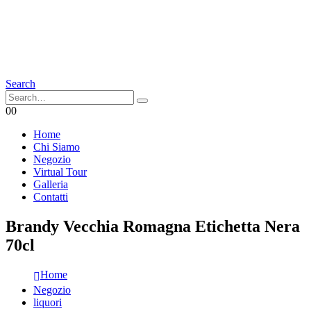
Search
0
0
Home
Chi Siamo
Negozio
Virtual Tour
Galleria
Contatti
Brandy Vecchia Romagna Etichetta Nera
70cl
Home
Negozio
liquori