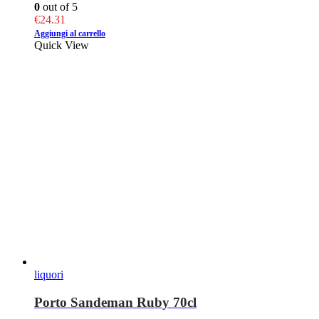
0
out of 5
€
24.31
Aggiungi al carrello
Quick View
liquori
Porto Sandeman Ruby 70cl