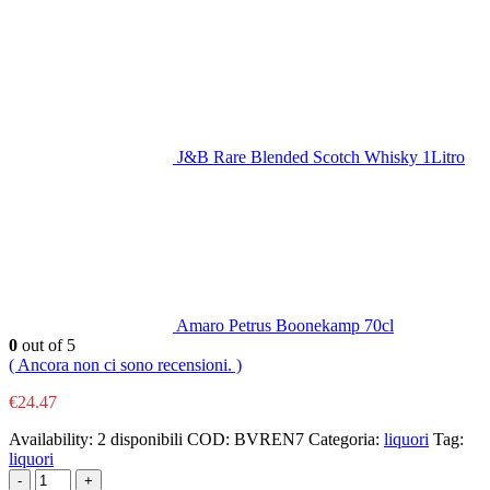
J&B Rare Blended Scotch Whisky 1Litro
Amaro Petrus Boonekamp 70cl
0
out of 5
( Ancora non ci sono recensioni. )
€
24.47
Availability:
2 disponibili
COD:
BVREN7
Categoria:
liquori
Tag:
liquori
-
+