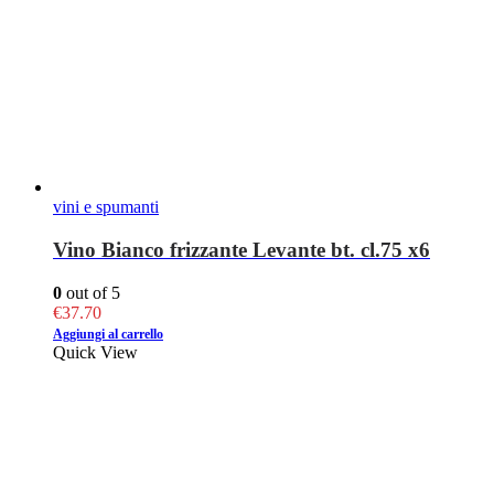
vini e spumanti
Vino Bianco frizzante Levante bt. cl.75 x6
0
out of 5
€
37.70
Aggiungi al carrello
Quick View