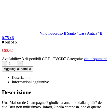
Vino liquoroso Il Santo “Casa Antica” lt
0.75 x6
0
out of 5
€
60.42
Availability:
3 disponibili
COD:
CVCl07
Categoria:
vini e spumanti
-
+
Aggiungi al carrello
Descrizione
Informazioni aggiuntive
Descrizione
Una Maison de Champagne ? giudicata anzitutto dalla qualit? del
suo Brut non millesimato. Infatti, ? nella composizione di questo