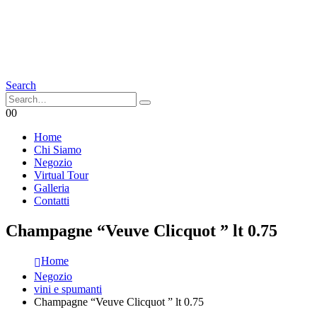
Search
0
0
Home
Chi Siamo
Negozio
Virtual Tour
Galleria
Contatti
Champagne “Veuve Clicquot ” lt 0.75
Home
Negozio
vini e spumanti
Champagne “Veuve Clicquot ” lt 0.75