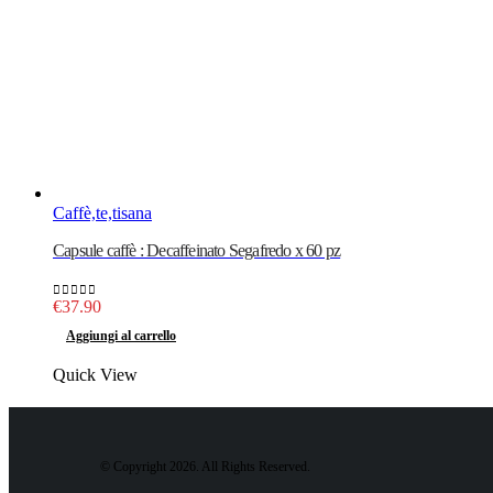
Caffè,te,tisana
Capsule caffè : Decaffeinato Segafredo x 60 pz
€
37.90
0
out of 5
Aggiungi al carrello
Quick View
© Copyright 2026. All Rights Reserved.