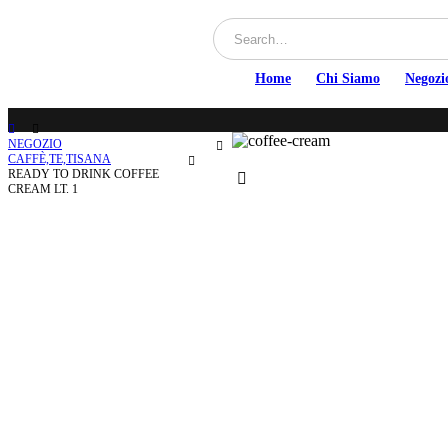
Home
Chi Siamo
Negozi
NEGOZIO
CAFFÈ,TE,TISANA
READY TO DRINK COFFEE
CREAM LT. 1