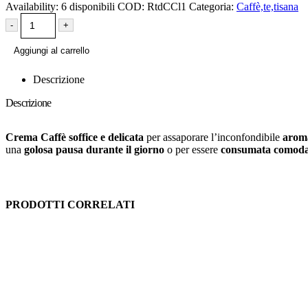
Availability:
6 disponibili
COD:
RtdCCl1
Categoria:
Caffè,te,tisana
-
+
Aggiungi al carrello
Descrizione
Descrizione
Crema Caffè soffice e delicata
per assaporare l’inconfondibile
aroma
una
golosa pausa durante il giorno
o per essere
consumata comodam
PRODOTTI CORRELATI