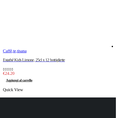
Caffè,te,tisana
C
Estathé Kids Limone, 25cl x 12 bottigliette
C
€
24.20
0
out of 5
0
Aggiungi al carrello
Quick View
Q