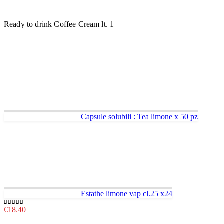
Ready to drink Coffee Cream lt. 1
Capsule solubili : Tea limone x 50 pz
Estathe limone vap cl.25 x24
€
18.40
0
out of 5