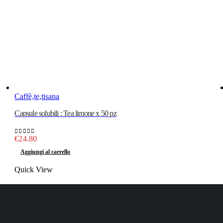
Caffè,te,tisana
Capsule solubili : Tea limone x 50 pz
€
24.80
0
out of 5
Aggiungi al carrello
Quick View