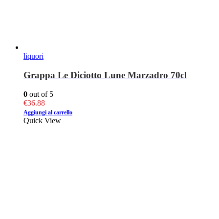
liquori
Grappa Le Diciotto Lune Marzadro 70cl
0
out of 5
€
36.88
Aggiungi al carrello
Quick View