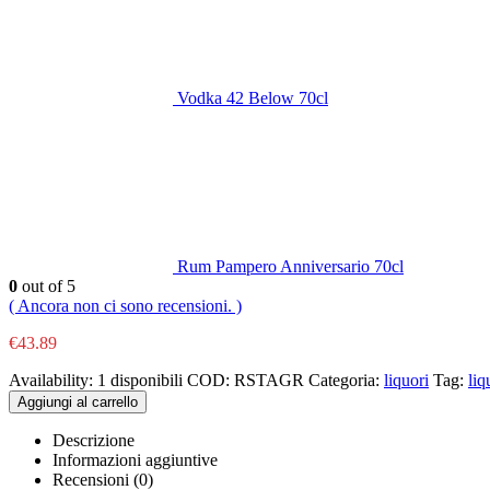
Vodka 42 Below 70cl
Rum Pampero Anniversario 70cl
0
out of 5
( Ancora non ci sono recensioni. )
€
43.89
Availability:
1 disponibili
COD:
RSTAGR
Categoria:
liquori
Tag:
liq
Aggiungi al carrello
Descrizione
Informazioni aggiuntive
Recensioni (0)