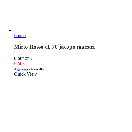
liquori
Mirto Rosso cl. 70 jacopo maestri
0
out of 5
€
24.31
Aggiungi al carrello
Quick View